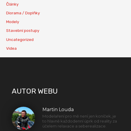
Články
Diorama / Doplňky
Modely
Stavební postupy
Uncategorized
Videa
AUTOR WEBU
Martin Louda
Modelaření pro mě není jen koníček, je
to hlavně každodenní úprk od reality za
účelem relaxace a seberealizace.