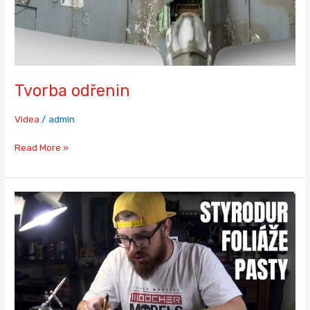
Tvorba odřenin
Videa
/
admin
Read More »
Styrodur,
foliáže,
pasty