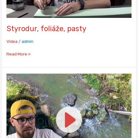
Styrodur, foliáže, pasty
Videa
/
admin
Read More »
Detaily,
modelová
voda,
vlny