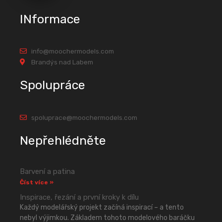
INformace
info@moochermodels.com
Brandýs nad Labem
Spolupráce
spoluprace@moochermodels.com
Nepřehlédněte
Barvení a patina
Číst více »
Inspirace, řezání a první kroky k dílu
Každý modelářský projekt začíná inspirací – a tento
nebyl výjimkou. Základem tohoto modelového baráčku