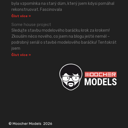
byla vzpomínka na starý dům, který jsem kdysi pomáhal
rekonstruovat. Fascinovala
Číst více »
Some house project
Sledujte stavbu modelového baráčku krok za krokem!
Zkouším něco nového, co jsem na blogu ještě neměl –
podrobný seriál o stavbě modelového baráčku! Tentokrát
jsem
Číst více »
© Moocher Models
2026