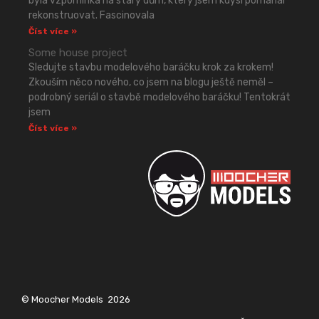
byla vzpomínka na starý dům, který jsem kdysi pomáhal
rekonstruovat. Fascinovala
Číst více »
Some house project
Sledujte stavbu modelového baráčku krok za krokem!
Zkouším něco nového, co jsem na blogu ještě neměl –
podrobný seriál o stavbě modelového baráčku! Tentokrát
jsem
Číst více »
© Moocher Models
2026