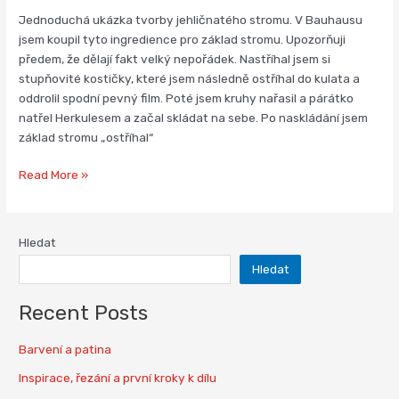
Jednoduchá ukázka tvorby jehličnatého stromu. V Bauhausu
jsem koupil tyto ingredience pro základ stromu. Upozorňuji
předem, že dělají fakt velký nepořádek. Nastříhal jsem si
stupňovité kostičky, které jsem následně ostříhal do kulata a
oddrolil spodní pevný film. Poté jsem kruhy nařasil a párátko
natřel Herkulesem a začal skládat na sebe. Po naskládání jsem
základ stromu „ostříhal“
Read More »
Hledat
Hledat
Recent Posts
Barvení a patina
Inspirace, řezání a první kroky k dílu