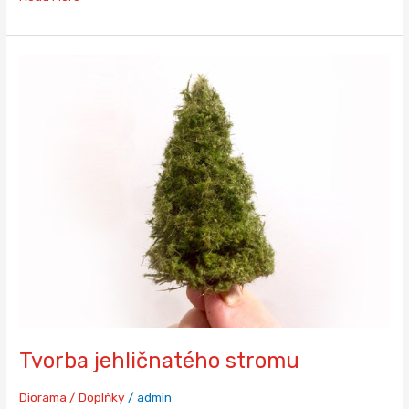
Tvorba
jehličnatého
stromu
Tvorba jehličnatého stromu
Diorama / Doplňky
/
admin