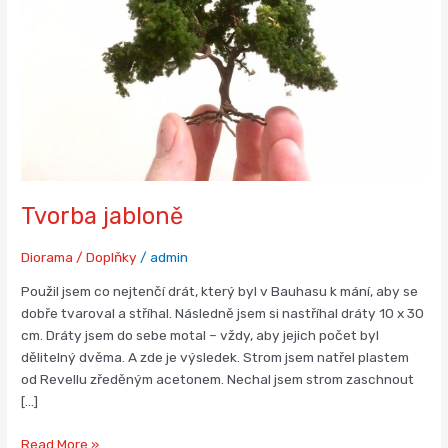
Tvorba jabloně
Diorama / Doplňky
/
admin
Použil jsem co nejtenčí drát, který byl v Bauhasu k mání, aby se
dobře tvaroval a stříhal. Následně jsem si nastříhal dráty 10 x 30
cm. Dráty jsem do sebe motal – vždy, aby jejich počet byl
dělitelný dvěma. A zde je výsledek. Strom jsem natřel plastem
od Revellu zředěným acetonem. Nechal jsem strom zaschnout
[…]
Read More »