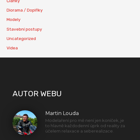
Články
Diorama / Doplňky
Modely
Stavební postupy
Uncategorized
Videa
AUTOR WEBU
Martin Louda
Modelaření pro mě není jen koníček, je
to hlavně každodenní úprk od reality za
účelem relaxace a seberealizace.