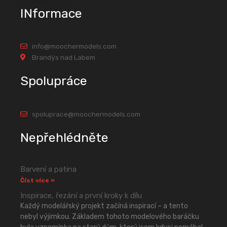
INformace
info@moochermodels.com
Brandýs nad Labem
Spolupráce
spoluprace@moochermodels.com
Nepřehlédněte
Barvení a patina
Číst více »
Inspirace, řezání a první kroky k dílu
Každý modelářský projekt začíná inspirací – a tento
nebyl výjimkou. Základem tohoto modelového baráčku