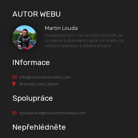
AUTOR WEBU
Martin Louda
Modelaření pro mě není jen koníček, je
to hlavně každodenní úprk od reality za
účelem relaxace a seberealizace.
INformace
info@moochermodels.com
Brandýs nad Labem
Spolupráce
spoluprace@moochermodels.com
Nepřehlédněte