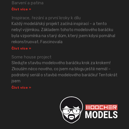
Barvení a patina
Číst více »
Inspirace, řezání a první kroky k dílu
Každý modelářský projekt začíná inspirací – a tento
nebyl výjimkou. Základem tohoto modelového baráčku
byla vzpomínka na starý dům, který jsem kdysi pomáhal
rekonstruovat. Fascinovala
Číst více »
Some house project
Sledujte stavbu modelového baráčku krok za krokem!
Zkouším něco nového, co jsem na blogu ještě neměl –
podrobný seriál o stavbě modelového baráčku! Tentokrát
jsem
Číst více »