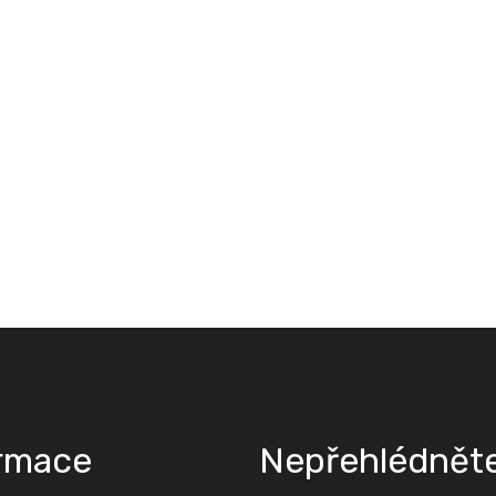
rmace
Nepřehlédnět