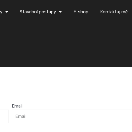
ky
Stavební postupy
E-shop
Kontaktuj mě
Email