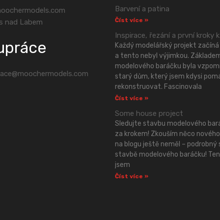
Barvení a patina
oochermodels.com
Číst více »
s nad Labem
Inspirace, řezání a první kroky k
upráce
Každý modelářský projekt začíná 
a tento nebyl výjimkou. Základe
modelového baráčku byla vzpom
race@moochermodels.com
starý dům, který jsem kdysi pom
rekonstruovat. Fascinovala
Číst více »
Some house project
Sledujte stavbu modelového bar
za krokem! Zkouším něco nového
na blogu ještě neměl – podrobný s
stavbě modelového baráčku! Ten
jsem
Číst více »