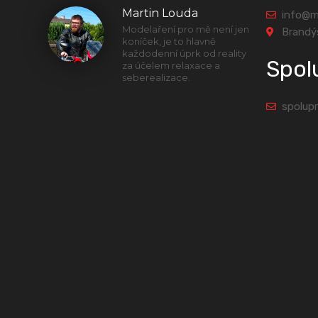
Martin Louda
info@m
Modelaření pro mě není jen
Brandý
koníček, je to hlavně
každodenní úprk od reality
Spol
za účelem relaxace a
seberealizace.
spolup