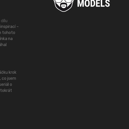
 dílu
inspirací –
m tohoto
ínka na
áhal
áčku krok
, co jsem
eriál o
tokrát