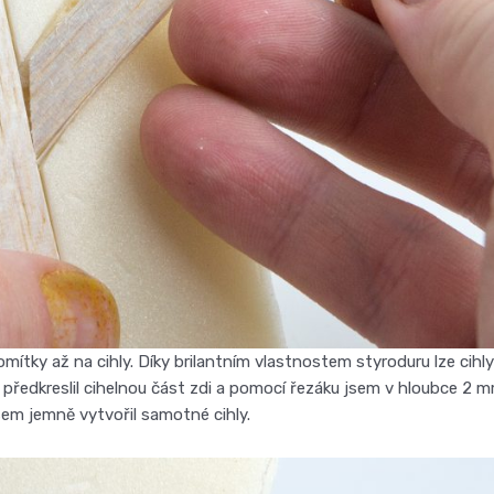
mítky až na cihly. Díky brilantním vlastnostem styroduru lze cihly
ředkreslil cihelnou část zdi a pomocí řezáku jsem v hloubce 2 
sem jemně vytvořil samotné cihly.