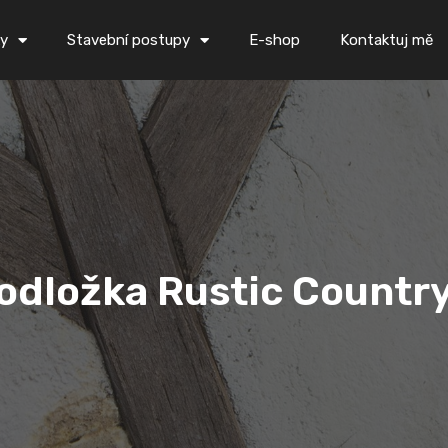
ky
Stavební postupy
E-shop
Kontaktuj mě
odložka Rustic Countr