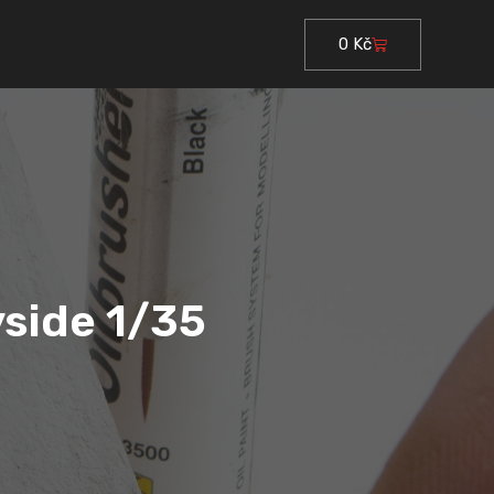
0
Kč
Cart
yside 1/35