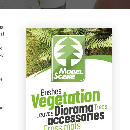
la
vat
me
ku.
pe
at