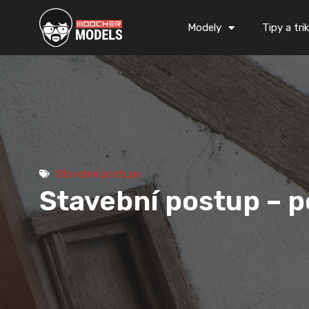
Přeskočit
na
Modely
Tipy a tri
obsah
Stavební postupy
Stavební postup – p