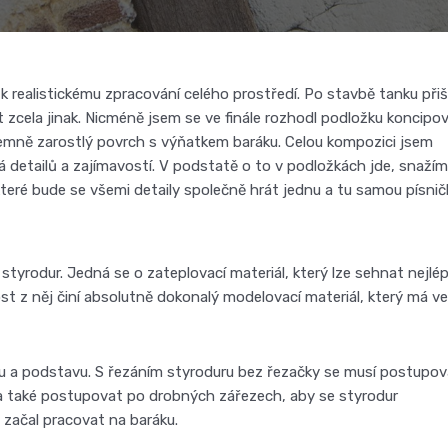
k realistickému zpracování celého prostředí. Po stavbě tanku přiš
zcela jinak. Nicméně jsem se ve finále rozhodl podložku koncipo
ý jemně zarostlý povrch s výňatkem baráku. Celou kompozici jsem
á detailů a zajímavostí. V podstatě o to v podložkách jde, snaží
, které bude se všemi detaily společně hrát jednu a tu samou písnič
styrodur. Jedná se o zateplovací materiál, který lze sehnat nejlé
 z něj činí absolutně dokonalý modelovací materiál, který má ve
u a podstavu. S řezáním styroduru bez řezačky se musí postupov
° a také postupovat po drobných zářezech, aby se styrodur
 začal pracovat na baráku.