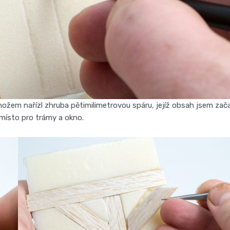
nožem nařízl zhruba pětimilimetrovou spáru, jejíž obsah jsem zača
 místo pro trámy a okno.