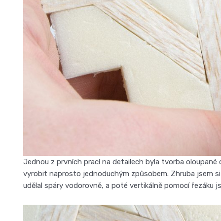
Jednou z prvních prací na detailech byla tvorba oloupané o
vyrobit naprosto jednoduchým způsobem. Zhruba jsem si p
udělal spáry vodorovně, a poté vertikálně pomocí řezáku j