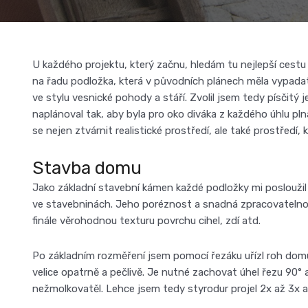
U každého projektu, který začnu, hledám tu nejlepší cestu 
na řadu podložka, která v původních plánech měla vypadat 
ve stylu vesnické pohody a stáří. Zvolil jsem tedy písčit
naplánoval tak, aby byla pro oko diváka z každého úhlu pln
se nejen ztvárnit realistické prostředí, ale také prostředí
Stavba domu
Jako základní stavební kámen každé podložky mi posloužil 
ve stavebninách. Jeho poréznost a snadná zpracovatelnost
finále věrohodnou texturu povrchu cihel, zdí atd.
Po základním rozměření jsem pomocí řezáku uřízl roh dom
velice opatrně a pečlivě. Je nutné zachovat úhel řezu 90
nežmolkovatěl. Lehce jsem tedy styrodur projel 2x až 3x a