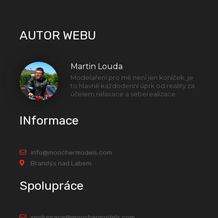
AUTOR WEBU
Martin Louda
Modelaření pro mě není jen koníček, je
to hlavně každodenní úprk od reality za
účelem relaxace a seberealizace.
INformace
info@moochermodels.com
Brandýs nad Labem
Spolupráce
spoluprace@moochermodels.com