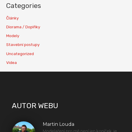
Categories
Články
Diorama / Doplňky
Modely
Stavební postupy
Uncategorized
Videa
AUTOR WEBU
Martin Louda
Modelaření pro mě není jen koníček, je