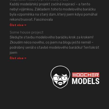
Každý modelářský projekt začíná inspirací – a tento
nebyl výjimkou. Základem tohoto modelového baráčku
byla vzpomínka na starý dům, který jsem kdysi pomáhal
rekonstruovat. Fascinovala
Číst více »
Some house project
Sledujte stavbu modelového baráčku krok za krokem!
Zkouším něco nového, co jsem na blogu ještě neměl –
podrobný seriál o stavbě modelového baráčku! Tentokrát
jsem
Číst více »