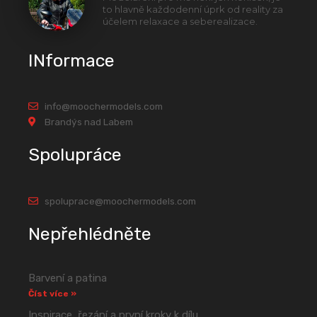
to hlavně každodenní úprk od reality za
účelem relaxace a seberealizace.
INformace
info@moochermodels.com
Brandýs nad Labem
Spolupráce
spoluprace@moochermodels.com
Nepřehlédněte
Barvení a patina
Číst více »
Inspirace, řezání a první kroky k dílu