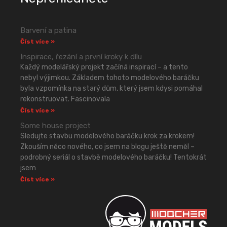
Barvení a patina
Číst více »
Inspirace, řezání a první kroky k dílu
Každý modelářský projekt začíná inspirací – a tento
nebyl výjimkou. Základem tohoto modelového baráčku
byla vzpomínka na starý dům, který jsem kdysi pomáhal
rekonstruovat. Fascinovala
Číst více »
Some house project
Sledujte stavbu modelového baráčku krok za krokem!
Zkouším něco nového, co jsem na blogu ještě neměl –
podrobný seriál o stavbě modelového baráčku! Tentokrát
jsem
Číst více »