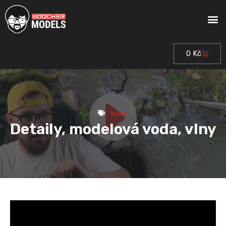
Přeskočit
M
na
obsah
0
Kč
Cart
Videa
Detaily, modelová voda, vlny