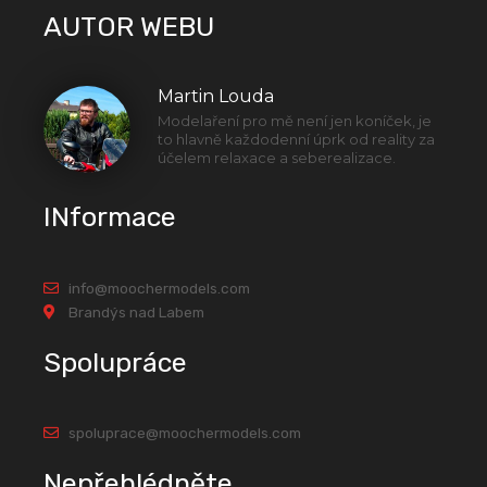
AUTOR WEBU
Martin Louda
Modelaření pro mě není jen koníček, je
to hlavně každodenní úprk od reality za
účelem relaxace a seberealizace.
INformace
info@moochermodels.com
Brandýs nad Labem
Spolupráce
spoluprace@moochermodels.com
Nepřehlédněte