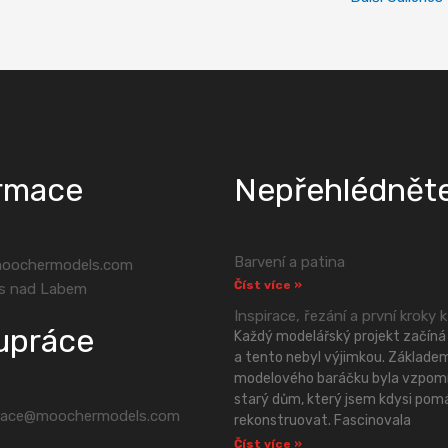
rmace
Nepřehlédnět
Barvení a patina
oochermodels.com
Číst více »
s nad Labem
Inspirace, řezání a první kroky k
upráce
Každý modelářský projekt začíná 
a tento nebyl výjimkou. Základe
modelového baráčku byla vzpom
starý dům, který jsem kdysi pom
race@moochermodels.com
rekonstruovat. Fascinovala
Číst více »