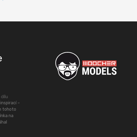
e
 dílu
inspirací –
m tohoto
ínka na
áhal