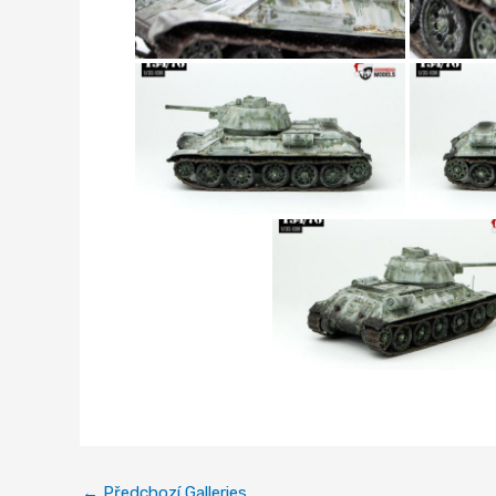
←
Předchozí Galleries