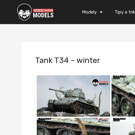
Přeskočit
Post
na
navigation
Modely
Tipy a tri
obsah
Tank T34 – winter