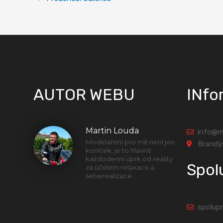
AUTOR WEBU
INfo
Martin Louda
info@m
Modelaření pro mě není jen
Brandý
koníček, je to hlavně
každodenní úprk od reality
Spol
za účelem relaxace a
seberealizace.
spolup