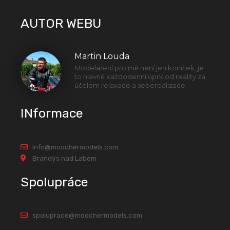
AUTOR WEBU
Martin Louda
Modelaření pro mě není jen koníček, je
to hlavně každodenní úprk od reality za
účelem relaxace a seberealizace.
INformace
info@moochermodels.com
Brandýs nad Labem
Spolupráce
spoluprace@moochermodels.com