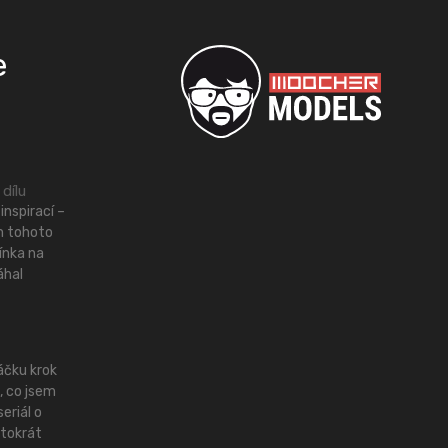
e
 dílu
inspirací –
m tohoto
ínka na
áhal
áčku krok
, co jsem
eriál o
tokrát