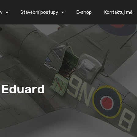
ky
Stavební postupy
E-shop
Kontaktuj mě
2 Eduard