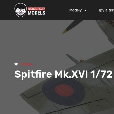
Přeskočit
na
Modely
Tipy a tri
obsah
Modely
Spitfire Mk.XVI 1/7