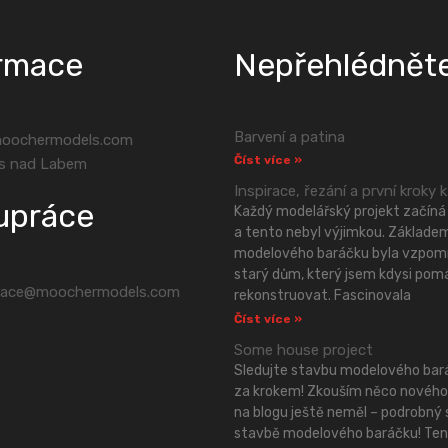
rmace
Nepřehlédnět
Barvení a patina
oochermodels.com
Číst více »
s nad Labem
Inspirace, řezání a první kroky k
upráce
Každý modelářský projekt začíná 
a tento nebyl výjimkou. Základe
modelového baráčku byla vzpom
starý dům, který jsem kdysi pom
race@moochermodels.com
rekonstruovat. Fascinovala
Číst více »
Some house project
Sledujte stavbu modelového bar
za krokem! Zkouším něco nového
na blogu ještě neměl – podrobný s
stavbě modelového baráčku! Ten