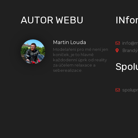
AUTOR WEBU
INfo
Martin Louda
info@m
Modelaření pro mě není jen
Brandý
koníček, je to hlavně
každodenní úprk od reality
Spol
za účelem relaxace a
seberealizace.
spolup