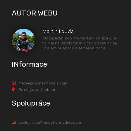
AUTOR WEBU
Martin Louda
Modelaření pro mě není jen koníček, je
to hlavně každodenní úprk od reality za
účelem relaxace a seberealizace.
INformace
info@moochermodels.com
Brandýs nad Labem
Spolupráce
spoluprace@moochermodels.com