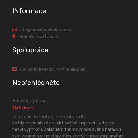
INformace
info@moochermodels.com
Brandýs nad Labem
Spolupráce
spoluprace@moochermodels.com
Nepřehlédněte
Barvení a patina
Číst více »
Inspirace, řezání a první kroky k dílu
Každý modelářský projekt začíná inspirací – a tento
nebyl výjimkou. Základem tohoto modelového baráčku
byla vzpomínka na starý dům, který jsem kdysi pomáhal