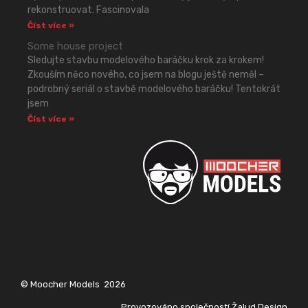
rekonstruovat. Fascinovala
Číst více »
Some house project
Sledujte stavbu modelového baráčku krok za krokem!
Zkouším něco nového, co jsem na blogu ještě neměl –
podrobný seriál o stavbě modelového baráčku! Tentokrát
jsem
Číst více »
© Moocher Models
2026
Provozováno společností Žalud Design