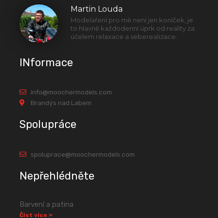
Martin Louda
Modelaření pro mě není jen koníček, je
to hlavně každodenní úprk od reality za
účelem relaxace a seberealizace.
INformace
info@moochermodels.com
Brandýs nad Labem
Spolupráce
spoluprace@moochermodels.com
Nepřehlédněte
Barvení a patina
Číst více »