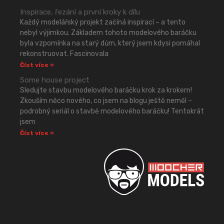
Inspirace, řezání a první kroky k dílu
Každý modelářský projekt začíná inspirací – a tento
nebyl výjimkou. Základem tohoto modelového baráčku
byla vzpomínka na starý dům, který jsem kdysi pomáhal
rekonstruovat. Fascinovala
Číst více »
Some house project
Sledujte stavbu modelového baráčku krok za krokem!
Zkouším něco nového, co jsem na blogu ještě neměl –
podrobný seriál o stavbě modelového baráčku! Tentokrát
jsem
Číst více »