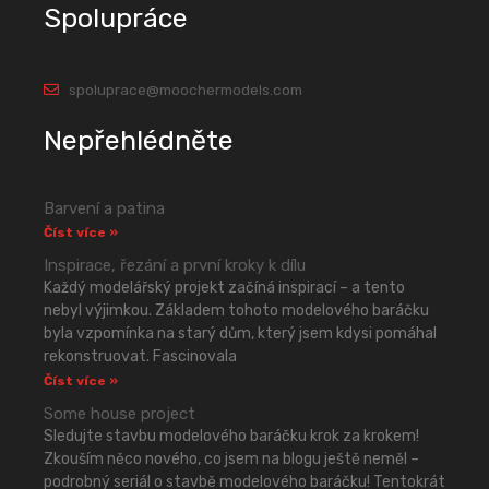
Spolupráce
spoluprace@moochermodels.com
Nepřehlédněte
Barvení a patina
Číst více »
Inspirace, řezání a první kroky k dílu
Každý modelářský projekt začíná inspirací – a tento
nebyl výjimkou. Základem tohoto modelového baráčku
byla vzpomínka na starý dům, který jsem kdysi pomáhal
rekonstruovat. Fascinovala
Číst více »
Some house project
Sledujte stavbu modelového baráčku krok za krokem!
Zkouším něco nového, co jsem na blogu ještě neměl –
podrobný seriál o stavbě modelového baráčku! Tentokrát