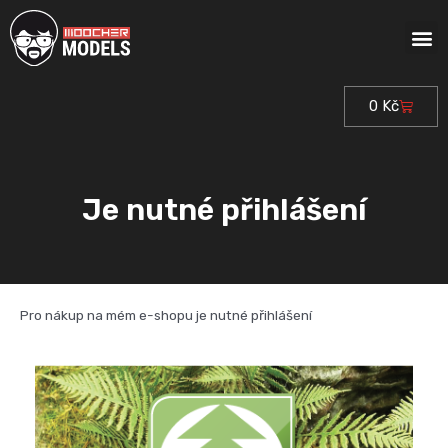
Přeskočit
M
na
obsah
0
Kč
Cart
Je nutné přihlášení
Pro nákup na mém e-shopu je nutné přihlášení